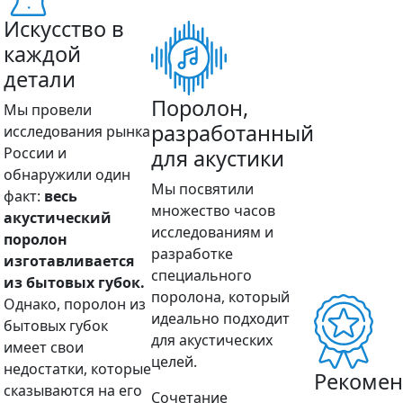
Искусство в
каждой
детали
Поролон,
Мы провели
разработанный
исследования рынка
России и
для акустики
обнаружили один
Мы посвятили
факт:
весь
множество часов
акустический
исследованиям и
поролон
разработке
изготавливается
специального
из бытовых губок.
поролона, который
Однако, поролон из
идеально подходит
бытовых губок
для акустических
имеет свои
целей.
недостатки, которые
Рекоме
сказываются на его
Сочетание