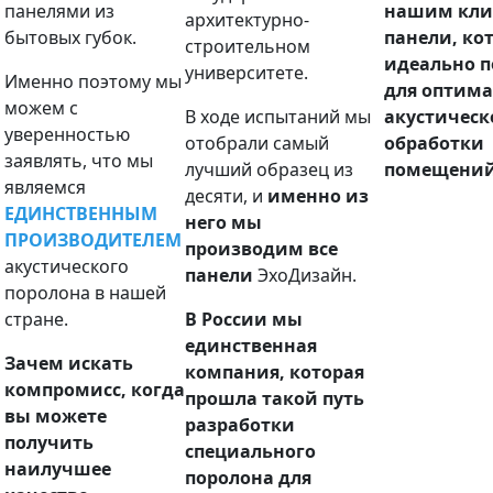
панелями из
нашим кли
архитектурно-
бытовых губок.
панели, ко
строительном
идеально п
университете.
Именно поэтому мы
для оптим
можем с
В ходе испытаний мы
акустическ
уверенностью
отобрали самый
обработки
заявлять, что мы
лучший образец из
помещений
являемся
десяти, и
именно из
ЕДИНСТВЕННЫМ
него мы
ПРОИЗВОДИТЕЛЕМ
производим все
акустического
панели
ЭхоДизайн.
поролона в нашей
стране.
В России мы
единственная
Зачем искать
компания, которая
компромисс, когда
прошла такой путь
вы можете
разработки
получить
специального
наилучшее
поролона для