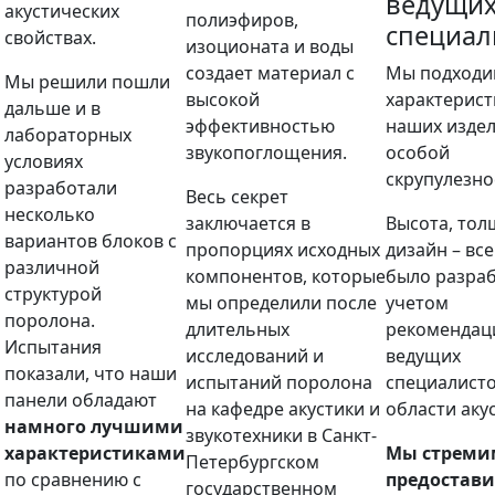
ведущи
акустических
полиэфиров,
специал
свойствах.
изоционата и воды
создает материал с
Мы подходи
Мы решили пошли
высокой
характерис
дальше и в
эффективностью
наших издел
лабораторных
звукопоглощения.
особой
условиях
скрупулезно
разработали
Весь секрет
несколько
заключается в
Высота, тол
вариантов блоков с
пропорциях исходных
дизайн – все
различной
компонентов, которые
было разраб
структурой
мы определили после
учетом
поролона.
длительных
рекомендац
Испытания
исследований и
ведущих
показали, что наши
испытаний поролона
специалисто
панели обладают
на кафедре акустики и
области аку
намного лучшими
звукотехники в Санкт-
характеристиками
Мы стреми
Петербургском
по сравнению с
предостави
государственном