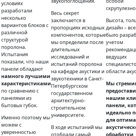
звукопоглощения.
особой
условиях
скрупулезно
разработали
Весь секрет
несколько
заключается в
Высота, тол
вариантов блоков с
пропорциях исходных
дизайн – все
различной
компонентов, которые
было разраб
структурой
мы определили после
учетом
поролона.
длительных
рекомендац
Испытания
исследований и
ведущих
показали, что наши
испытаний поролона
специалисто
панели обладают
на кафедре акустики и
области аку
намного лучшими
звукотехники в Санкт-
характеристиками
Мы стреми
Петербургском
по сравнению с
предостави
государственном
панелями из
нашим кли
архитектурно-
бытовых губок.
панели, ко
строительном
идеально п
университете.
Именно поэтому мы
для оптим
можем с
В ходе испытаний мы
акустическ
уверенностью
отобрали самый
обработки