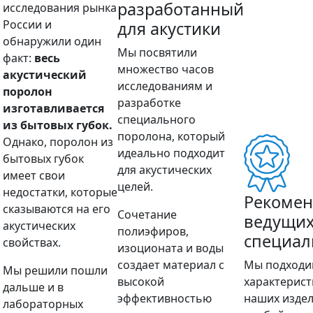
разработанный
исследования рынка
России и
для акустики
обнаружили один
Мы посвятили
факт:
весь
множество часов
акустический
исследованиям и
поролон
разработке
изготавливается
специального
из бытовых губок.
поролона, который
Однако, поролон из
идеально подходит
бытовых губок
для акустических
имеет свои
целей.
недостатки, которые
Рекоме
сказываются на его
Сочетание
ведущи
акустических
полиэфиров,
специал
свойствах.
изоционата и воды
создает материал с
Мы подходи
Мы решили пошли
высокой
характерис
дальше и в
эффективностью
наших издел
лабораторных