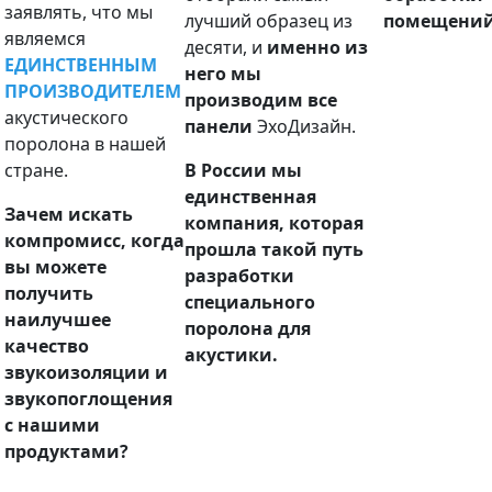
заявлять, что мы
лучший образец из
помещений
являемся
десяти, и
именно из
ЕДИНСТВЕННЫМ
него мы
ПРОИЗВОДИТЕЛЕМ
производим все
акустического
панели
ЭхоДизайн.
поролона в нашей
стране.
В России мы
единственная
Зачем искать
компания, которая
компромисс, когда
прошла такой путь
вы можете
разработки
получить
специального
наилучшее
поролона для
качество
акустики.
звукоизоляции и
звукопоглощения
с нашими
продуктами?