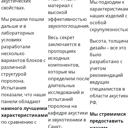
акустических
Мы подходим к
материал с
свойствах.
характеристика
высокой
наших изделий с
Мы решили пошли
эффективностью
особой
дальше и в
звукопоглощения.
скрупулезностью
лабораторных
Весь секрет
условиях
Высота, толщина
заключается в
разработали
дизайн – все это
пропорциях
несколько
было
исходных
вариантов блоков с
разработано с
компонентов,
различной
учетом
которые мы
структурой
рекомендаций
определили после
поролона.
ведущих
длительных
Испытания
специалистов в
исследований и
показали, что наши
области акустик
испытаний
панели обладают
РФ.
поролона на
намного лучшими
кафедре акустики
Мы стремимся
характеристиками
и звукотехники в
предоставить
по сравнению с
Санкт-
нашим