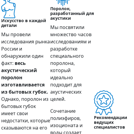
Поролон,
разработанный для
акустики
Искусство в каждой
детали
Мы посвятили
Мы провели
множество часов
исследования рынка
исследованиям и
России и
разработке
обнаружили один
специального
факт:
весь
поролона,
акустический
который
поролон
идеально
изготавливается
подходит для
из бытовых губок.
акустических
Однако, поролон из
целей.
бытовых губок
Сочетание
имеет свои
Рекомендации
полиэфиров,
недостатки, которые
ведущих
изоционата и
специалистов
сказываются на его
воды создает