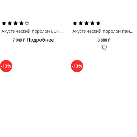
Акустический поролон ECHOTON Бас ловушка Пульс/ PULSE
Акустический поролон панель Echoton Паломар/ Palomar
Подробнее
7 049 ₽
3 888 ₽
-13%
-13%