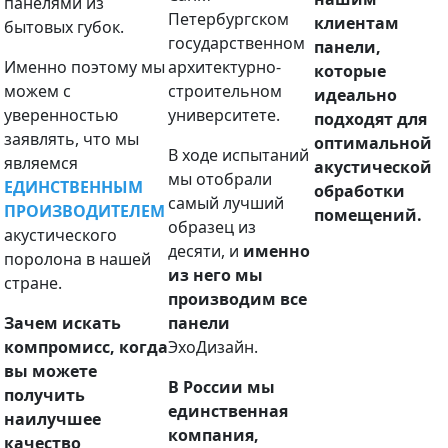
панелями из
Петербургском
клиентам
бытовых губок.
государственном
панели,
Именно поэтому мы
архитектурно-
которые
можем с
строительном
идеально
уверенностью
университете.
подходят для
заявлять, что мы
оптимальной
В ходе испытаний
являемся
акустической
мы отобрали
ЕДИНСТВЕННЫМ
обработки
самый лучший
ПРОИЗВОДИТЕЛЕМ
помещений.
образец из
акустического
десяти, и
именно
поролона в нашей
из него мы
стране.
производим все
Зачем искать
панели
компромисс, когда
ЭхоДизайн.
вы можете
В России мы
получить
единственная
наилучшее
компания,
качество