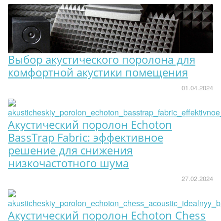
Выбор акустического поролона для
комфортной акустики помещения
01.04.2024
Акустический поролон Echoton
BassTrap Fabric: эффективное
решение для снижения
низкочастотного шума
27.02.2024
Акустический поролон Echoton Chess