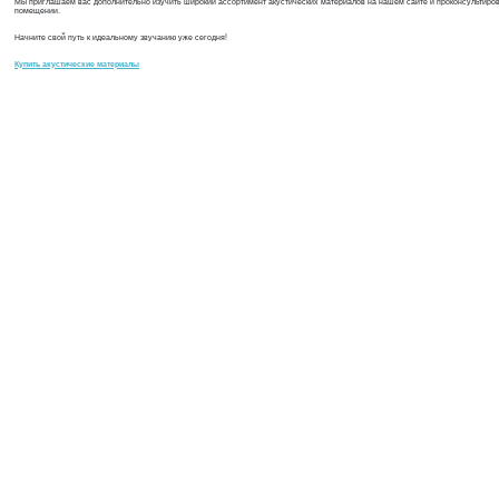
Мы приглашаем вас дополнительно изучить широкий ассортимент акустических материалов на нашем сайте и проконсультиро
помещении.
Начните свой путь к идеальному звучанию уже сегодня!
Купить акустические материалы