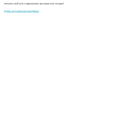
Начните свой путь к идеальному звучанию уже сегодня!
Купить акустические материалы