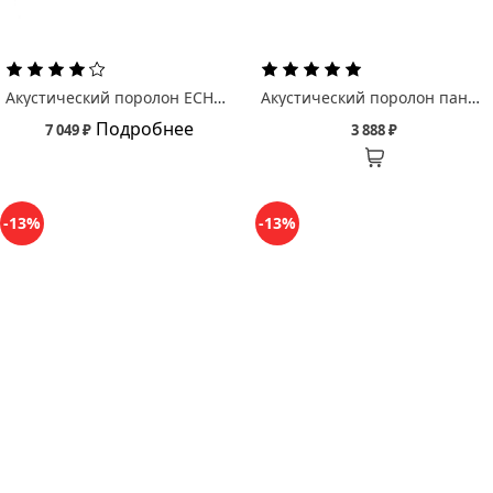
Акустический поролон ECHOTON Бас ловушка Пульс/ PULSE
Акустический поролон панель Echoton Паломар/ Palomar
Подробнее
7 049 ₽
3 888 ₽
-13%
-13%