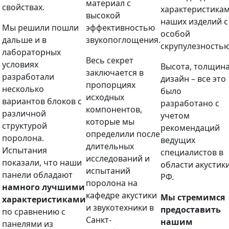
материал с
свойствах.
характеристика
высокой
наших изделий с
Мы решили пошли
эффективностью
особой
дальше и в
звукопоглощения.
скрупулезностью
лабораторных
Весь секрет
условиях
Высота, толщина
заключается в
разработали
дизайн – все это
пропорциях
несколько
было
исходных
вариантов блоков с
разработано с
компонентов,
различной
учетом
которые мы
структурой
рекомендаций
определили после
поролона.
ведущих
длительных
Испытания
специалистов в
исследований и
показали, что наши
области акустик
испытаний
панели обладают
РФ.
поролона на
намного лучшими
кафедре акустики
Мы стремимся
характеристиками
и звукотехники в
предоставить
по сравнению с
Санкт-
нашим
панелями из