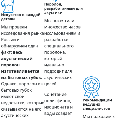
Поролон,
разработанный для
акустики
Искусство в каждой
детали
Мы посвятили
Мы провели
множество часов
исследования рынка
исследованиям и
России и
разработке
обнаружили один
специального
факт:
весь
поролона,
акустический
который
поролон
идеально
изготавливается
подходит для
из бытовых губок.
акустических
Однако, поролон из
целей.
бытовых губок
Сочетание
имеет свои
Рекомендации
полиэфиров,
недостатки, которые
ведущих
изоционата и
специалистов
сказываются на его
воды создает
акустических
Мы подходим к