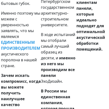
Петербургском
клиентам
бытовых губок.
государственном
панели,
Именно поэтому мы
архитектурно-
которые
можем с
строительном
идеально
уверенностью
университете.
подходят для
заявлять, что мы
оптимальной
В ходе испытаний
являемся
акустической
мы отобрали
ЕДИНСТВЕННЫМ
обработки
самый лучший
ПРОИЗВОДИТЕЛЕМ
помещений.
образец из
акустического
десяти, и
именно
поролона в нашей
из него мы
стране.
производим все
Зачем искать
панели
компромисс, когда
ЭхоДизайн.
вы можете
В России мы
получить
единственная
наилучшее
компания,
качество
которая прошла