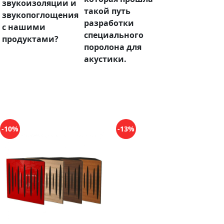
звукоизоляции и
такой путь
звукопоглощения
разработки
с нашими
специального
продуктами?
поролона для
акустики.
-10%
-13%