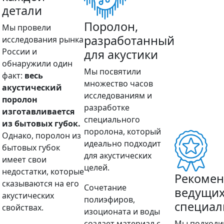
детали
Поролон,
Мы провели
разработанный
исследования рынка
России и
для акустики
обнаружили один
Мы посвятили
факт:
весь
множество часов
акустический
исследованиям и
поролон
разработке
изготавливается
специального
из бытовых губок.
поролона, который
Однако, поролон из
идеально подходит
бытовых губок
для акустических
имеет свои
целей.
недостатки, которые
Рекоме
сказываются на его
Сочетание
ведущи
акустических
полиэфиров,
специал
свойствах.
изоционата и воды
создает материал с
Мы подходи