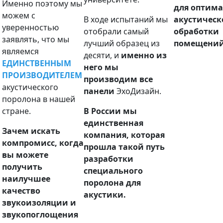
Именно поэтому мы
для оптим
можем с
В ходе испытаний мы
акустическ
уверенностью
отобрали самый
обработки
заявлять, что мы
лучший образец из
помещений
являемся
десяти, и
именно из
ЕДИНСТВЕННЫМ
него мы
ПРОИЗВОДИТЕЛЕМ
производим все
акустического
панели
ЭхоДизайн.
поролона в нашей
стране.
В России мы
единственная
Зачем искать
компания, которая
компромисс, когда
прошла такой путь
вы можете
разработки
получить
специального
наилучшее
поролона для
качество
акустики.
звукоизоляции и
звукопоглощения