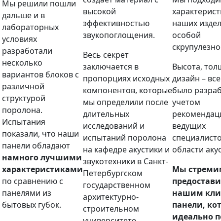
Мы решили пошли
высокой
характерис
дальше и в
эффективностью
наших издел
лабораторных
звукопоглощения.
особой
условиях
скрупулезно
разработали
Весь секрет
несколько
заключается в
Высота, тол
вариантов блоков с
пропорциях исходных
дизайн – все
различной
компонентов, которые
было разраб
структурой
мы определили после
учетом
поролона.
длительных
рекомендац
Испытания
исследований и
ведущих
показали, что наши
испытаний поролона
специалисто
панели обладают
на кафедре акустики и
области аку
намного лучшими
звукотехники в Санкт-
характеристиками
Мы стреми
Петербургском
по сравнению с
предостави
государственном
панелями из
нашим кли
архитектурно-
бытовых губок.
панели, ко
строительном
идеально п
университете.