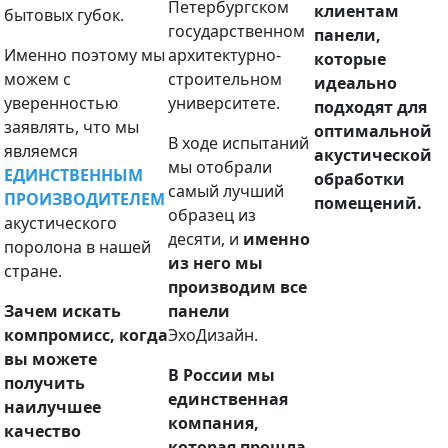
Петербургском
клиентам
бытовых губок.
государственном
панели,
Именно поэтому мы
архитектурно-
которые
можем с
строительном
идеально
уверенностью
университете.
подходят для
заявлять, что мы
оптимальной
В ходе испытаний
являемся
акустической
мы отобрали
ЕДИНСТВЕННЫМ
обработки
самый лучший
ПРОИЗВОДИТЕЛЕМ
помещений.
образец из
акустического
десяти, и
именно
поролона в нашей
из него мы
стране.
производим все
Зачем искать
панели
компромисс, когда
ЭхоДизайн.
вы можете
В России мы
получить
единственная
наилучшее
компания,
качество
которая прошла