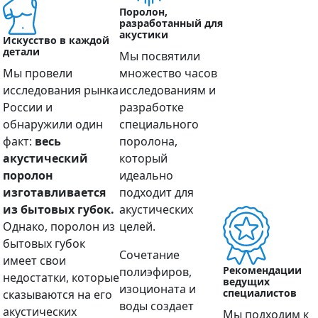
Поролон,
разработанный для
акустики
Искусство в каждой
детали
Мы посвятили
Мы провели
множество часов
исследования рынка
исследованиям и
России и
разработке
обнаружили один
специального
факт:
весь
поролона,
акустический
который
поролон
идеально
изготавливается
подходит для
из бытовых губок.
акустических
Однако, поролон из
целей.
бытовых губок
Сочетание
имеет свои
Рекомендации
полиэфиров,
недостатки, которые
ведущих
изоционата и
специалистов
сказываются на его
воды создает
акустических
Мы подходим к