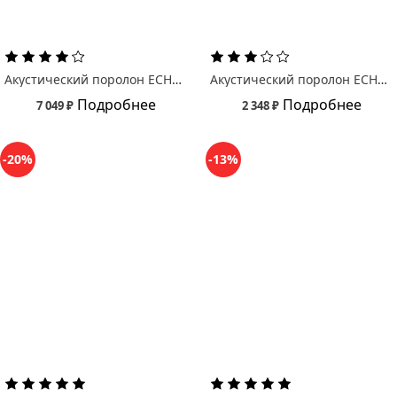
Акустический поролон ECHOTON Бас ловушка Пульс/ PULSE
Акустический поролон ECHOTON Пирамида/ Piramida 30
Подробнее
Подробнее
7 049 ₽
2 348 ₽
-20%
-13%