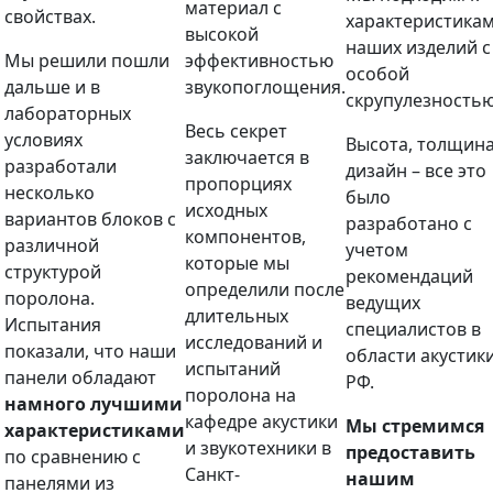
материал с
свойствах.
характеристика
высокой
наших изделий с
Мы решили пошли
эффективностью
особой
дальше и в
звукопоглощения.
скрупулезностью
лабораторных
Весь секрет
условиях
Высота, толщина
заключается в
разработали
дизайн – все это
пропорциях
несколько
было
исходных
вариантов блоков с
разработано с
компонентов,
различной
учетом
которые мы
структурой
рекомендаций
определили после
поролона.
ведущих
длительных
Испытания
специалистов в
исследований и
показали, что наши
области акустик
испытаний
панели обладают
РФ.
поролона на
намного лучшими
кафедре акустики
Мы стремимся
характеристиками
и звукотехники в
предоставить
по сравнению с
Санкт-
нашим
панелями из