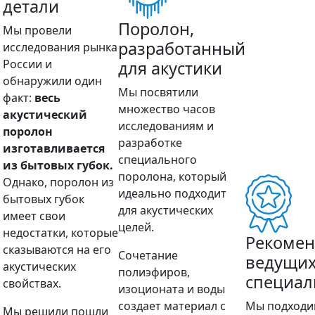
детали
Поролон,
Мы провели
разработанный
исследования рынка
России и
для акустики
обнаружили один
Мы посвятили
факт:
весь
множество часов
акустический
исследованиям и
поролон
разработке
изготавливается
специального
из бытовых губок.
поролона, который
Однако, поролон из
идеально подходит
бытовых губок
для акустических
имеет свои
целей.
недостатки, которые
Рекоме
сказываются на его
Сочетание
ведущи
акустических
полиэфиров,
специал
свойствах.
изоционата и воды
создает материал с
Мы подходи
Мы решили пошли