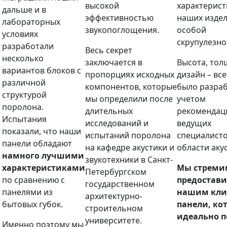
высокой
характерис
дальше и в
эффективностью
наших издел
лабораторных
звукопоглощения.
особой
условиях
скрупулезно
разработали
Весь секрет
несколько
заключается в
Высота, тол
вариантов блоков с
пропорциях исходных
дизайн – все
различной
компонентов, которые
было разраб
структурой
мы определили после
учетом
поролона.
длительных
рекомендац
Испытания
исследований и
ведущих
показали, что наши
испытаний поролона
специалисто
панели обладают
на кафедре акустики и
области аку
намного лучшими
звукотехники в Санкт-
характеристиками
Мы стреми
Петербургском
по сравнению с
предостави
государственном
панелями из
нашим кли
архитектурно-
бытовых губок.
панели, ко
строительном
идеально п
университете.
Именно поэтому мы