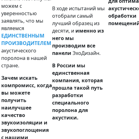
для оптим
можем с
В ходе испытаний мы
акустическ
уверенностью
отобрали самый
обработки
заявлять, что мы
лучший образец из
помещений
являемся
десяти, и
именно из
ЕДИНСТВЕННЫМ
него мы
ПРОИЗВОДИТЕЛЕМ
производим все
акустического
панели
ЭхоДизайн.
поролона в нашей
стране.
В России мы
единственная
Зачем искать
компания, которая
компромисс, когда
прошла такой путь
вы можете
разработки
получить
специального
наилучшее
поролона для
качество
акустики.
звукоизоляции и
звукопоглощения
с нашими