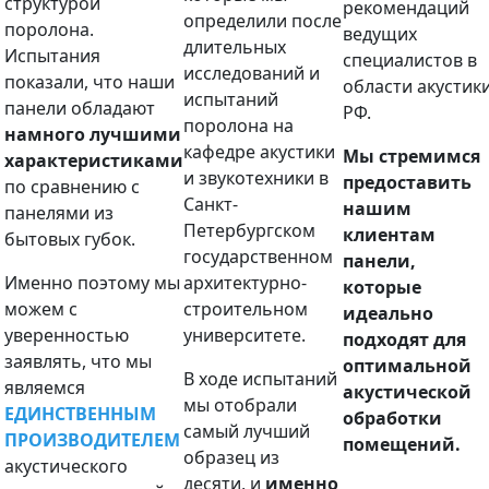
структурой
рекомендаций
определили после
поролона.
ведущих
длительных
Испытания
специалистов в
исследований и
показали, что наши
области акустик
испытаний
панели обладают
РФ.
поролона на
намного лучшими
кафедре акустики
Мы стремимся
характеристиками
и звукотехники в
предоставить
по сравнению с
Санкт-
нашим
панелями из
Петербургском
клиентам
бытовых губок.
государственном
панели,
Именно поэтому мы
архитектурно-
которые
можем с
строительном
идеально
уверенностью
университете.
подходят для
заявлять, что мы
оптимальной
В ходе испытаний
являемся
акустической
мы отобрали
ЕДИНСТВЕННЫМ
обработки
самый лучший
ПРОИЗВОДИТЕЛЕМ
помещений.
образец из
акустического
десяти, и
именно