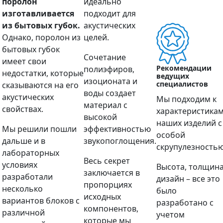
поролон
идеально
изготавливается
подходит для
из бытовых губок.
акустических
Однако, поролон из
целей.
бытовых губок
Сочетание
имеет свои
Рекомендации
полиэфиров,
недостатки, которые
ведущих
изоционата и
специалистов
сказываются на его
воды создает
акустических
Мы подходим к
материал с
свойствах.
характеристика
высокой
наших изделий с
Мы решили пошли
эффективностью
особой
дальше и в
звукопоглощения.
скрупулезностью
лабораторных
Весь секрет
условиях
Высота, толщина
заключается в
разработали
дизайн – все это
пропорциях
несколько
было
исходных
вариантов блоков с
разработано с
компонентов,
различной
учетом
которые мы