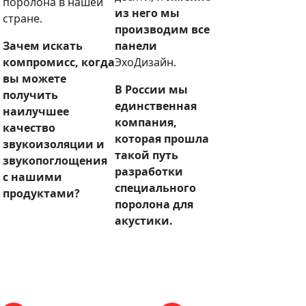
поролона в нашей
из него мы
стране.
производим все
Зачем искать
панели
компромисс, когда
ЭхоДизайн.
вы можете
В России мы
получить
единственная
наилучшее
компания,
качество
которая прошла
звукоизоляции и
такой путь
звукопоглощения
разработки
с нашими
специального
продуктами?
поролона для
акустики.