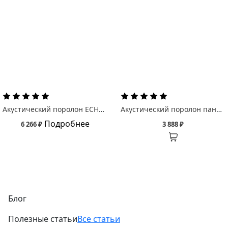
Акустический поролон ECHOTON Бас ловушка Ткань/ BassTrap Fabric
Акустический поролон панель Echoton Паломар/ Palomar
Подробнее
6 266 ₽
3 888 ₽
Блог
Полезные статьи
Все статьи