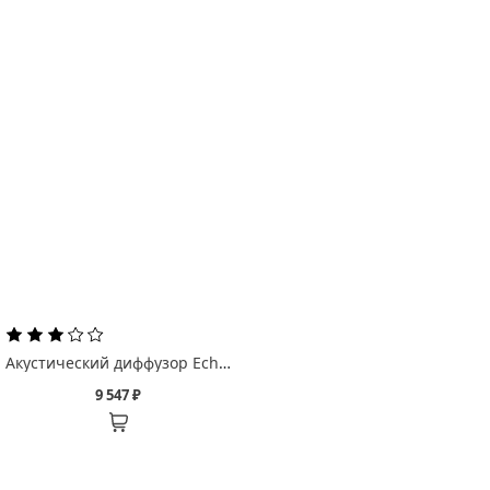
Акустический диффузор Echoton Деревянный акустический диффузор/ HolzAkustika Diffuser
9 547 ₽