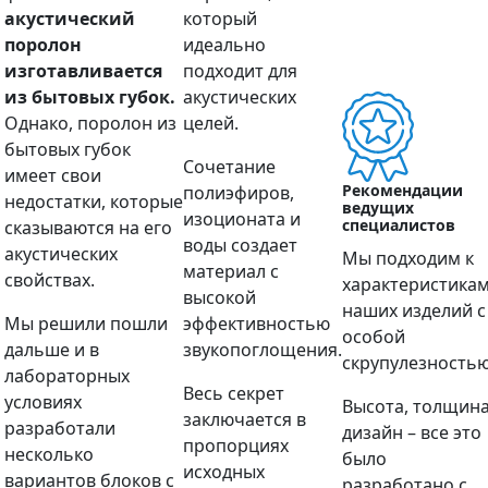
акустический
который
поролон
идеально
изготавливается
подходит для
из бытовых губок.
акустических
Однако, поролон из
целей.
бытовых губок
Сочетание
имеет свои
Рекомендации
полиэфиров,
недостатки, которые
ведущих
изоционата и
специалистов
сказываются на его
воды создает
акустических
Мы подходим к
материал с
свойствах.
характеристика
высокой
наших изделий с
Мы решили пошли
эффективностью
особой
дальше и в
звукопоглощения.
скрупулезностью
лабораторных
Весь секрет
условиях
Высота, толщина
заключается в
разработали
дизайн – все это
пропорциях
несколько
было
исходных
вариантов блоков с
разработано с