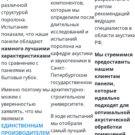
компонентов,
различной
учетом
которые мы
структурой
рекомендаций
определили после
поролона.
ведущих
длительных
Испытания
специалистов в
исследований и
показали, что наши
области акустик
испытаний
панели обладают
РФ.
поролона на
намного лучшими
кафедре акустики
Мы стремимся
характеристиками
и звукотехники в
предоставить
по сравнению с
Санкт-
нашим
панелями из
Петербургском
клиентам
бытовых губок.
государственном
панели,
Именно поэтому мы
архитектурно-
которые
можем с
строительном
идеально
уверенностью
университете.
подходят для
заявлять, что мы
оптимальной
В ходе испытаний
являемся
акустической
мы отобрали
ЕДИНСТВЕННЫМ
обработки
самый лучший
ПРОИЗВОДИТЕЛЕМ
помещений.