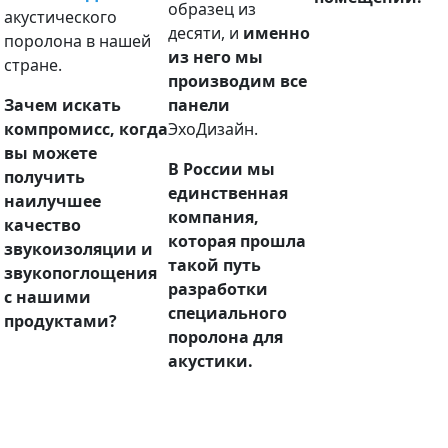
образец из
акустического
десяти, и
именно
поролона в нашей
из него мы
стране.
производим все
Зачем искать
панели
компромисс, когда
ЭхоДизайн.
вы можете
В России мы
получить
единственная
наилучшее
компания,
качество
которая прошла
звукоизоляции и
такой путь
звукопоглощения
разработки
с нашими
специального
продуктами?
поролона для
акустики.