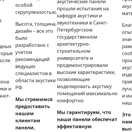
акустические панели
особой
аку
прошли испытания на
скрупулезностью.
мат
кафедре акустики и
.
звукотехники в Санкт-
Высота, толщина,
Бла
Петербургском
дизайн – все это
опы
государственном
было
зна
архитектурно-
разработано с
одных
рам
строительном
учетом
торые
соо
университете и
рекомендаций
осле
про
продемонстрировали
ведущих
аку
высокие характеристики,
специалистов в
изд
позволяющие
области акустики
лона
при
моделировать акустику
РФ.
ики и
луч
помещений максимально
анкт-
и и
Мы стремимся
комфортно.
наш
предоставить
Мы гарантируем, что
нашим
Это
наши панели обеспечат
клиентам
нам
эффективную
панели,
выс