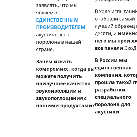
заявлять, что мы
В ходе испытани
являемся
отобрали самый
ЕДИНСТВЕННЫМ
лучший образец 
ПРОИЗВОДИТЕЛЕМ
десяти, и
именно
акустического
него мы произ
поролона в нашей
все панели
ЭхоД
стране.
В России мы
Зачем искать
единственная
компромисс, когда вы
компания, кото
можете получить
прошла такой п
наилучшее качество
разработки
звукоизоляции и
специального
звукопоглощения с
поролона для
нашими продуктами?
акустики.