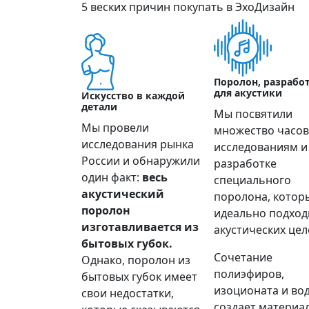
5 веских причин покупать в ЭхоДизайн
Поролон, разрабо
для акустики
Искусство в каждой
детали
Мы посвятили
Мы провели
множество часов
исследования рынка
исследованиям и
России и обнаружили
разработке
один факт:
весь
специального
акустический
поролона, котор
поролон
идеально подход
изготавливается из
акустических цел
бытовых губок.
Сочетание
Однако, поролон из
полиэфиров,
бытовых губок имеет
изоционата и во
свои недостатки,
создает материал