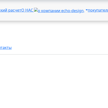
ский расчет
О НАС
покупате
нтакты