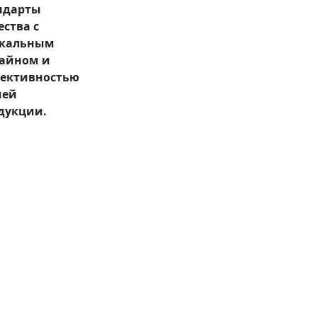
ндарты
ества с
кальным
айном и
ективностью
шей
дукции.