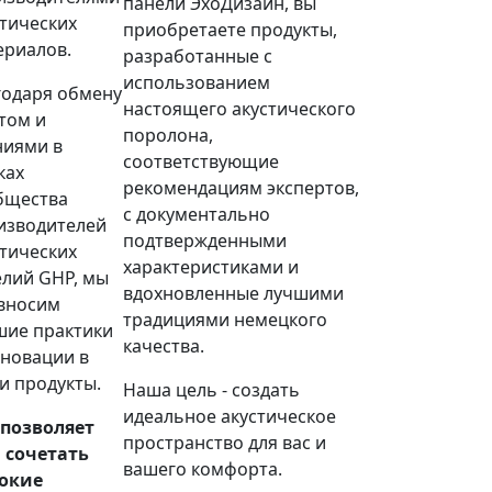
панели ЭхоДизайн, вы
стических
приобретаете продукты,
ериалов.
разработанные с
использованием
годаря обмену
настоящего акустического
том и
поролона,
ниями в
соответствующие
ках
рекомендациям экспертов,
бщества
с документально
изводителей
подтвержденными
стических
характеристиками и
елий GHP, мы
вдохновленные лучшими
вносим
традициями немецкого
шие практики
качества.
нновации в
и продукты.
Наша цель
- создать
идеальное акустическое
 позволяет
пространство для вас и
 сочетать
вашего комфорта.
окие