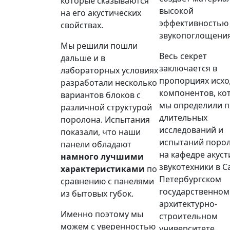
которые сказываются
высокой
на его акустических
эффективностью
свойствах.
звукопоглощения
Мы решили пошли
Весь секрет
дальше и в
заключается в
лабораторных условиях
пропорциях исх
разработали несколько
компонентов, ко
вариантов блоков с
мы определили п
различной структурой
длительных
поролона. Испытания
исследований и
показали, что наши
испытаний поро
панели обладают
на кафедре акуст
намного лучшими
звукотехники в С
характеристиками
по
Петербургском
сравнению с панелями
государственном
из бытовых губок.
архитектурно-
Именно поэтому мы
строительном
можем с уверенностью
университете.