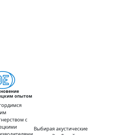
хновение
ецким опытом
гордимся
им
тнерством с
ецкими
Выбирая акустические
изводителями