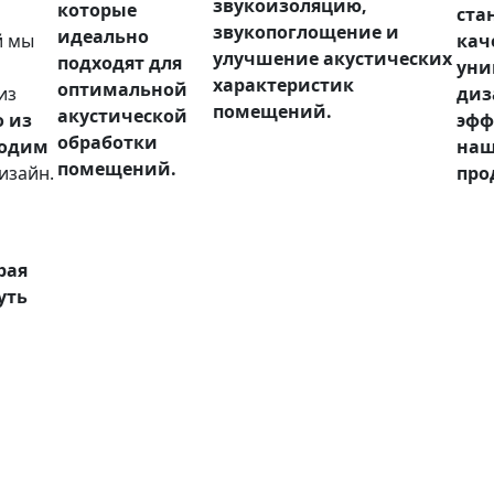
звукоизоляцию,
которые
ста
звукопоглощение и
идеально
й мы
кач
улучшение акустических
подходят для
уни
характеристик
оптимальной
из
диз
помещений.
акустической
 из
эфф
обработки
водим
на
помещений.
изайн.
про
рая
уть