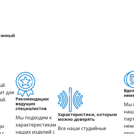
танный
ый
Вдо
ит для
нем
Рекомендации
ей.
ведущих
Мы 
специалистов
наш
Характеристики, которым
Мы подходим к
пар
можно доверять
характеристикам
ды
нем
Все наши студийные
наших изделий с
 с
про