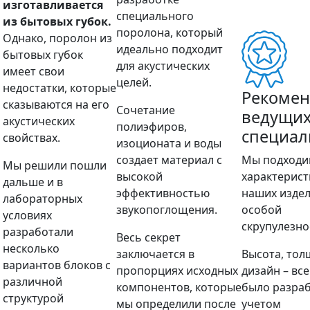
изготавливается
специального
из бытовых губок.
поролона, который
Однако, поролон из
идеально подходит
бытовых губок
для акустических
имеет свои
целей.
недостатки, которые
Рекоме
сказываются на его
Сочетание
ведущи
акустических
полиэфиров,
специал
свойствах.
изоционата и воды
создает материал с
Мы подходи
Мы решили пошли
высокой
характерис
дальше и в
эффективностью
наших издел
лабораторных
звукопоглощения.
особой
условиях
скрупулезно
разработали
Весь секрет
несколько
заключается в
Высота, тол
вариантов блоков с
пропорциях исходных
дизайн – все
различной
компонентов, которые
было разраб
структурой
мы определили после
учетом