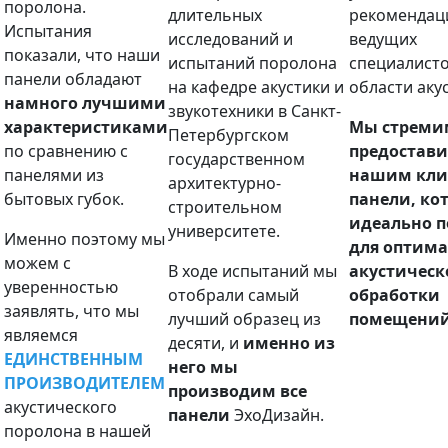
поролона.
длительных
рекомендац
Испытания
исследований и
ведущих
показали, что наши
испытаний поролона
специалисто
панели обладают
на кафедре акустики и
области аку
намного лучшими
звукотехники в Санкт-
характеристиками
Мы стреми
Петербургском
по сравнению с
предостави
государственном
панелями из
нашим кли
архитектурно-
бытовых губок.
панели, ко
строительном
идеально п
университете.
Именно поэтому мы
для оптим
можем с
В ходе испытаний мы
акустическ
уверенностью
отобрали самый
обработки
заявлять, что мы
лучший образец из
помещений
являемся
десяти, и
именно из
ЕДИНСТВЕННЫМ
него мы
ПРОИЗВОДИТЕЛЕМ
производим все
акустического
панели
ЭхоДизайн.
поролона в нашей