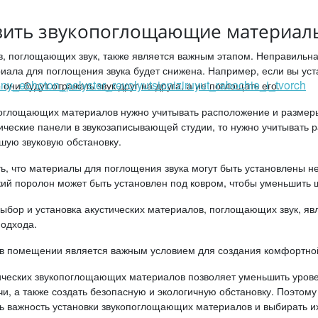
овить звукопоглощающие материал
, поглощающих звук, также является важным этапом. Неправильная
ала для поглощения звука будет снижена. Например, если вы уст
о они будут отражать звук друг на друга, а не поглощать его.
поглощающих материалов нужно учитывать расположение и размеры
ические панели в звукозаписывающей студии, то нужно учитывать 
шую звуковую обстановку.
ь, что материалы для поглощения звука могут быть установлены не 
ий поролон может быть установлен под ковром, чтобы уменьшить ш
выбор и установка акустических материалов, поглощающих звук, я
одхода.
 в помещении является важным условием для создания комфортной
ических звукопоглощающих материалов позволяет уменьшить урове
чи, а также создать безопасную и экологичную обстановку. Поэто
ь важность установки звукопоглощающих материалов и выбирать их