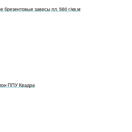
 брезентовые завесы пл. 560 г/кв.м
лон ППУ Квадра