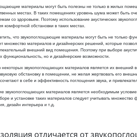
лощающие материалы могут быть полезны не только в жилых помещ
твенных местах. В таких помещениях уровень шума может быть очен
лемам со здоровьем. Поэтому использование акустических звукоп
я комфортной обстановки в таких местах.
метить, что звукопоглощающие материалы могут быть не только ф
ет множество материалов и дизайнерских решений, которые позвол
ивлекательный внешний вид помещения. Поэтому при выборе акуст
их функциональность, но и дизайнерские возможности.
 некоторых звукопоглощающих материалов является их внешний вид
звуковую обстановку в помещении, не желая жертвовать его внешн
сочетают в себе и эффективность поглощения звука, и привлекате
ие звукопоглощающих материалов является необходимым условием
оре и установке таких материалов следует учитывать множество ф
, дизайн интерьера и т.д.
золяция отличается от звукопогл