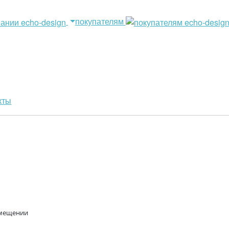
покупателям
кты
омещении