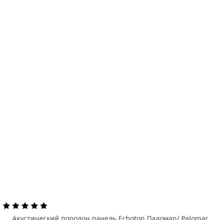
Акустический поролон панель Echoton Паломар/ Palomar