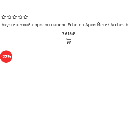
Акустический поролон панель Echoton Арки Йети/ Arches bigfoot
7 615 ₽
-22%